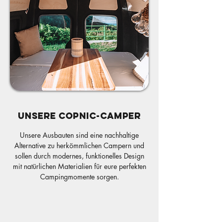
Unsere Arbeitsflächen und Tische fertigen wir aus 
geölten Eiche-Dreischichtplatten. Für farbige Akzente 
setzen wir widerstandsfähige HPL-beschichtete 
Leichtbauplatten ein. Als Bodenbelag bieten wir 
verschiedene Farben für Euer Bodenlinoleum-Dekor, 
um eine individuelle Note zu ermöglichen.
Unsere COPNIC-CAMPER
Unsere Ausbauten sind eine nachhaltige
Alternative zu herkömmlichen Campern und
sollen durch modernes, funktionelles Design
mit natürlichen Materialien für eure perfekten
Campingmomente sorgen.