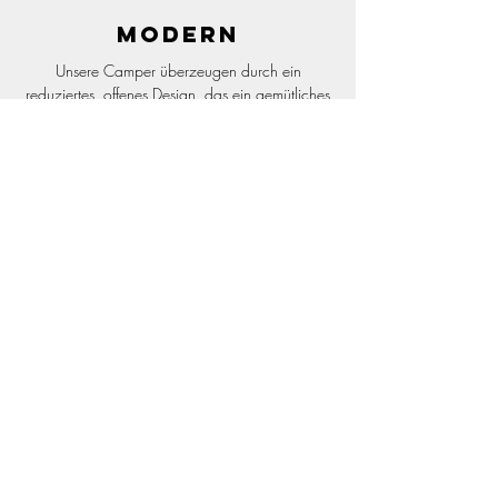
Modern
Unsere Camper überzeugen durch ein
reduziertes, offenes Design, das ein gemütliches
Raumgefühl schafft. Die durchdachte Gestaltung
verbindet Funktionalität mit wohnlicher
Atmosphäre, perfekt abgestimmt auf eure
Bedürfnisse.
FOLGE UNS FÜR MEHR
AUF SOCIAL MEDIA!