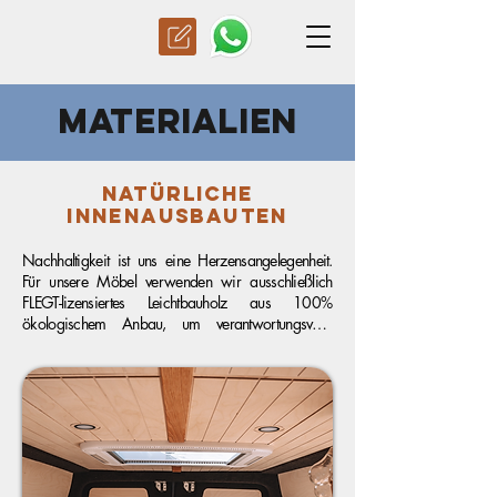
MATERIALIEN
Natürliche
Innenausbauten
Nachhaltigkeit ist uns eine Herzensangelegenheit. 
Für unsere Möbel verwenden wir ausschließlich 
FLEGT-lizensiertes Leichtbauholz aus 100% 
ökologischem Anbau, um verantwortungsvolle 
Forstwirtschaft zu fördern. Die CO2-neutral 
produzierten Esche-furnierten Möbelbauplatten 
bestehen aus schnell nachwachsendem 
Plantagenholz. Wir nutzen ausschließlich Rohholzöle 
und -lacke auf Wasserbasis, um die natürliche 
Haptik des Holzes zu bewahren und dennoch 
Schutz zu gewährleisten.
